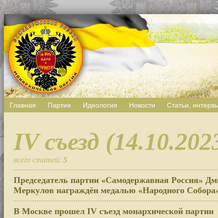
Главная
Партия
Идеология
Новости
Статьи, интерв
IV съезд (14.10.202
всего статей:
5
Председатель партии «Самодержавная Россия» Д
Меркулов награждён медалью «Народного Собора
В Москве прошел IV съезд монархической партии